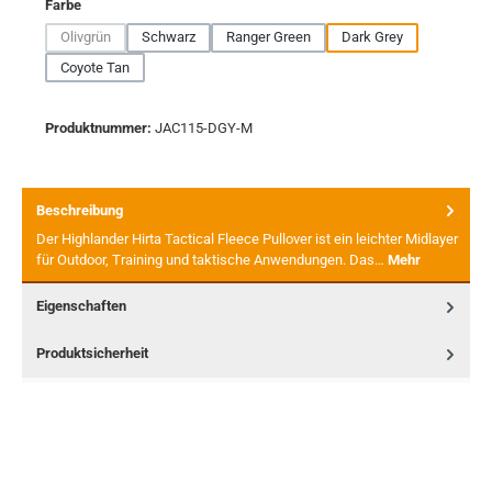
auswählen
Farbe
Olivgrün
Schwarz
Ranger Green
Dark Grey
(Diese Option ist zurzeit nicht verfügbar.)
Coyote Tan
Produktnummer:
JAC115-DGY-M
Beschreibung
Der Highlander Hirta Tactical Fleece Pullover ist ein leichter Midlayer
für Outdoor, Training und taktische Anwendungen. Das…
Mehr
Eigenschaften
Produktsicherheit