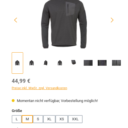
Regulärer Preis:
44,99 €
Preise inkl. MwSt. zzgl. Versandkosten
Momentan nicht verfügbar, Vorbestellung möglich!
auswählen
Größe
L
M
S
XL
XS
XXL