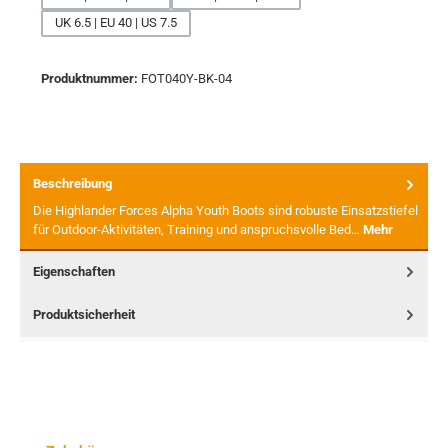
UK 6.5 | EU 40 | US 7.5
Produktnummer:
FOT040Y-BK-04
Beschreibung
Die Highlander Forces Alpha Youth Boots sind robuste Einsatzstiefel
für Outdoor-Aktivitäten, Training und anspruchsvolle Bed…
Mehr
Eigenschaften
Produktsicherheit