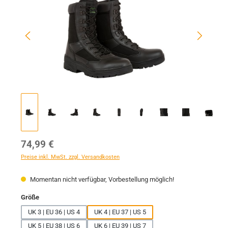
Regulärer Preis:
74,99 €
Preise inkl. MwSt. zzgl. Versandkosten
Momentan nicht verfügbar, Vorbestellung möglich!
auswählen
Größe
UK 3 | EU 36 | US 4
UK 4 | EU 37 | US 5
UK 5 | EU 38 | US 6
UK 6 | EU 39 | US 7