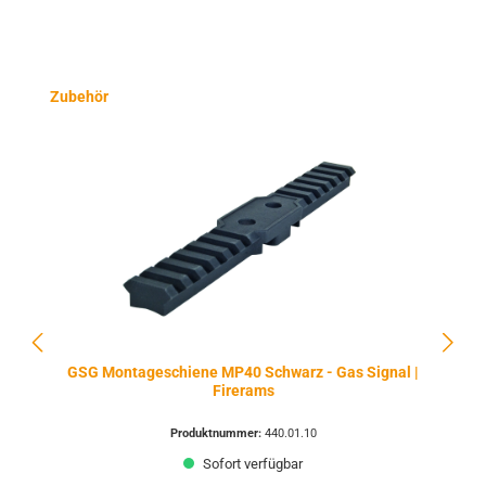
Produktgalerie überspringen
Zubehör
GSG Montageschiene MP40 Schwarz - Gas Signal |
Firerams
Produktnummer:
440.01.10
Sofort verfügbar