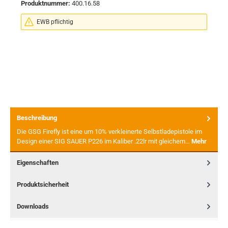
Produktnummer:
400.16.58
EWB pflichtig
Beschreibung
Die GSG Firefly ist eine um 10% verkleinerte Selbstladepistole im
Design einer SIG SAUER P226 im Kaliber .22lr mit gleichem…
Mehr
Eigenschaften
Produktsicherheit
Downloads