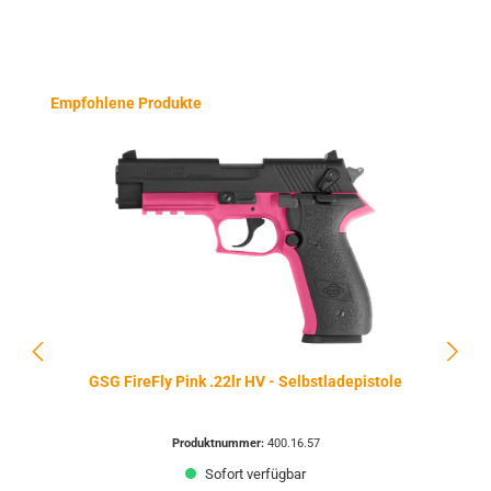
Produktgalerie überspringen
Empfohlene Produkte
GSG FireFly Pink .22lr HV - Selbstladepistole
Produktnummer:
400.16.57
Sofort verfügbar