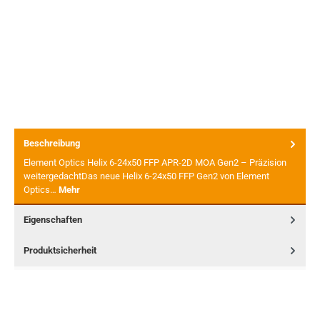
Beschreibung
Element Optics Helix 6-24x50 FFP APR-2D MOA Gen2 – Präzision
weitergedachtDas neue Helix 6-24x50 FFP Gen2 von Element
Optics…
Mehr
Eigenschaften
Produktsicherheit