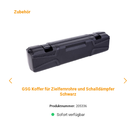
Produktgalerie überspringen
Zubehör
GSG Koffer für Zielfernrohre und Schalldämpfer
Schwarz
Produktnummer:
205336
Sofort verfügbar