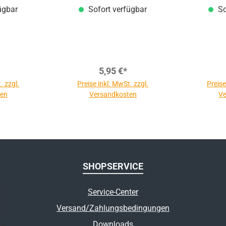
ügbar
Sofort verfügbar
So
5,95 €*
. zzgl.
Preise inkl. MwSt. zzgl.
Preise
ten
Versandkosten
Ve
SHOPSERVICE
Service-Center
Versand/Zahlungsbedingungen
Downloads