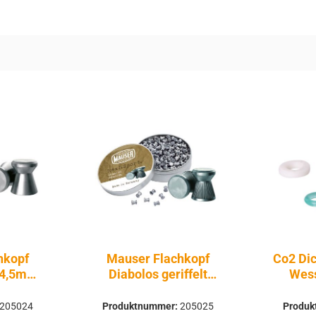
hkopf
Mauser Flachkopf
Co2 Di
t 4,5mm
Diabolos geriffelt
Wess
k
4,5mm 500 Stück
205024
Produktnummer:
205025
Produ