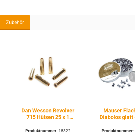
Zubehör
Produktgalerie überspringen
Dan Wesson Revolver
Mauser Flac
715 Hülsen 25 x 1
Diabolos glat
Schuss 4,5mm -
500 Stüc
Druckluft Co2
Produktnummer:
18322
Produktnummer: