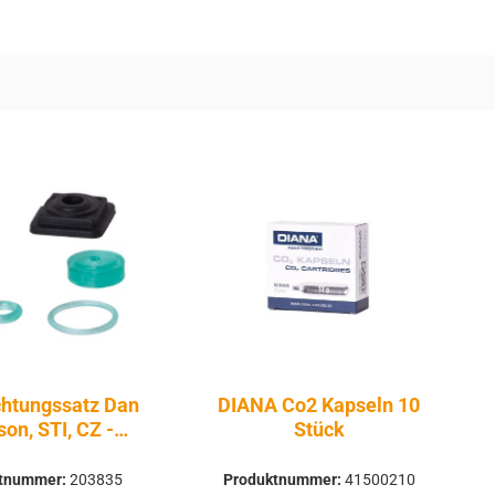
chtungssatz Dan
DIANA Co2 Kapseln 10
on, STI, CZ -
Stück
Airsoft
ktnummer:
203835
Produktnummer:
41500210