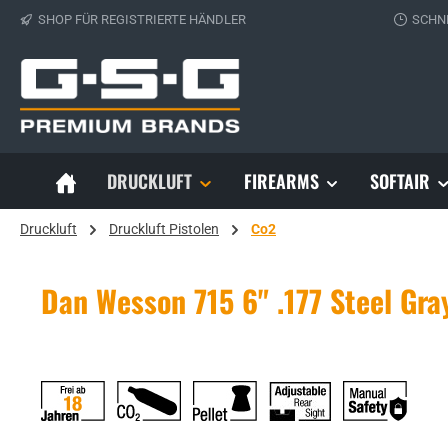
SHOP FÜR REGISTRIERTE HÄNDLER
SCHN
 Hauptinhalt springen
Zur Suche springen
Zur Hauptnavigation springen
DRUCKLUFT
FIREARMS
SOFTAIR
Druckluft
Druckluft Pistolen
Co2
Dan Wesson 715 6" .177 Steel Gr