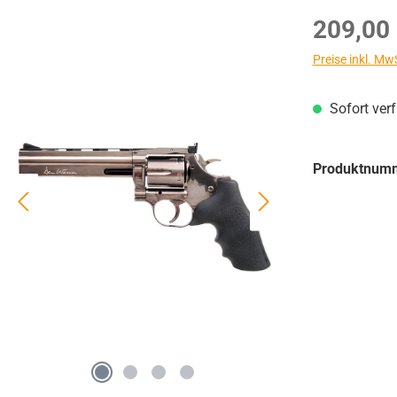
Regulärer Prei
209,00
Preise inkl. Mw
Sofort ver
Produktnum