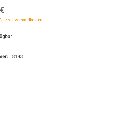
s:
 €
St. zzgl. Versandkosten
fügbar
mer:
18193