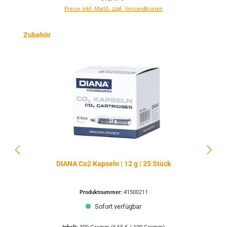
Preise inkl. MwSt. zzgl. Versandkosten
Produktgalerie überspringen
Zubehör
DIANA Co2 Kapseln | 12 g | 25 Stück
Produktnummer:
41500211
Sofort verfügbar