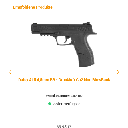
Produktgalerie überspringen
Empfohlene Produkte
Daisy 415 4,5mm BB - Druckluft Co2 Non BlowBack
Produktnummer:
9854152
Sofort verfügbar
69,95 €*