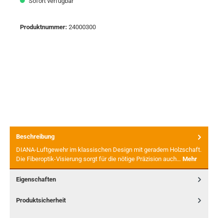
Sofort verfügbar
Produktnummer:
24000300
Beschreibung
DIANA-Luftgewehr im klassischen Design mit geradem Holzschaft.
Die Fiberoptik-Visierung sorgt für die nötige Präzision auch…
Mehr
Eigenschaften
Produktsicherheit