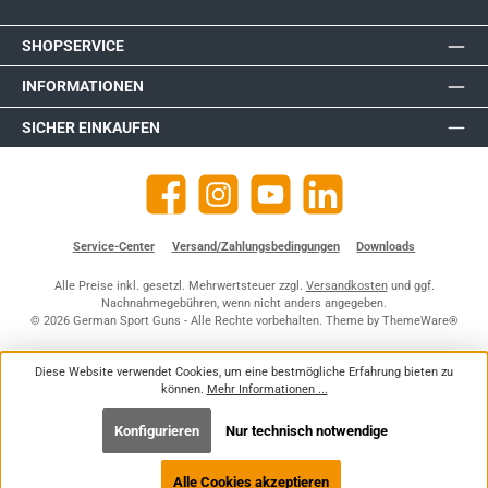
SHOPSERVICE
INFORMATIONEN
SICHER EINKAUFEN
Facebook
Instagram
YouTube
https://de.linkedin.com/company
Service-Center
Versand/Zahlungsbedingungen
Downloads
Alle Preise inkl. gesetzl. Mehrwertsteuer zzgl.
Versandkosten
und ggf.
Nachnahmegebühren, wenn nicht anders angegeben.
© 2026 German Sport Guns - Alle Rechte vorbehalten. Theme by
ThemeWare®
Diese Website verwendet Cookies, um eine bestmögliche Erfahrung bieten zu
können.
Mehr Informationen ...
Konfigurieren
Nur technisch notwendige
Alle Cookies akzeptieren