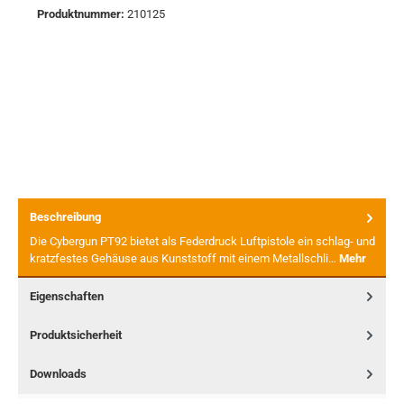
Produktnummer:
210125
Beschreibung
Die Cybergun PT92 bietet als Federdruck Luftpistole ein schlag- und
kratzfestes Gehäuse aus Kunststoff mit einem Metallschli…
Mehr
Eigenschaften
Produktsicherheit
Downloads