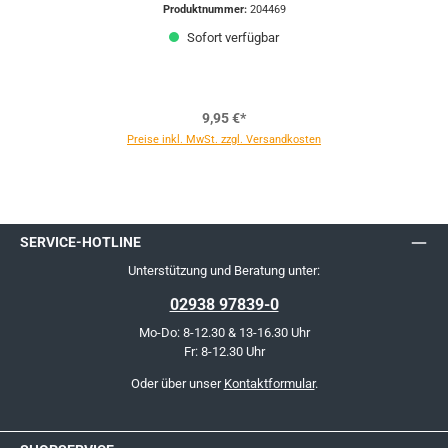
Produktnummer:
204469
Sofort verfügbar
9,95 €*
Preise inkl. MwSt. zzgl. Versandkosten
SERVICE-HOTLINE
Unterstützung und Beratung unter:
02938 97839-0
Mo-Do: 8-12.30 & 13-16.30 Uhr
Fr: 8-12.30 Uhr
Oder über unser
Kontaktformular
.