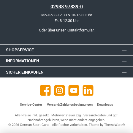
02938 97839-0
Mo-Do: 8-12.30 & 13-16.30 Uhr
Fr: 8-12.30 Uhr
Oder über unser
Kontaktformular
.
SHOPSERVICE
INFORMATIONEN
SICHER EINKAUFEN
Facebook
Instagram
YouTube
https://de.linkedin.com/company
Service-Center
Versand/Zahlungsbedingungen
Downloads
Alle Preise inkl. gesetzl. Mehrwertsteuer zzgl.
Versandkosten
und ggf.
Nachnahmegebühren, wenn nicht anders angegeben.
© 2026 German Sport Guns - Alle Rechte vorbehalten. Theme by
ThemeWare®