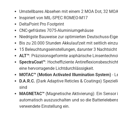
Umstellbares Absehen mit einem 2 MOA Dot, 32 MOA
Inspiriert von MIL-SPEC ROMEO-M17
DeltaPoint Pro Footprint
CNC-gefrästes 7075-Aluminiumgehäuse
Niedrigste Bauweise zur optimierten Deutschuss-Eigen
Bis zu 20.000 Stunden Akkulaufzeit mit seitlich einzu
15 Beleuchtungseinstellungen, darunter 3 Nachtsicht
ALT™
: Präzisionsgeformte asphärische Linsentechnolo
SpectraCoat™
: Hocheffiziente Antireflexionsbeschic
eine hervorragende Lichtdurchlässigkeit.
MOTAC™ (Motion Activated Illumination System)
- L
D.A.R.C.
(Dark Adaptive Reticles & Coatings) Speziel
sind
MAGNETAC™
(Magnetische Aktivierung): Ein Sensor 
automatisch auszuschalten und so die Batterielebensd
verwendete Einstellung ein.