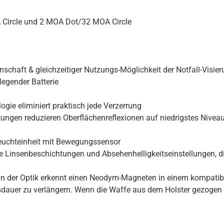
 Circle und 2 MOA Dot/32 MOA Circle
schaft & gleichzeitiger Nutzungs-Möglichkeit der Notfall-Visie
legender Batterie
gie eliminiert praktisch jede Verzerrung
htungen reduzieren Oberflächenreflexionen auf niedrigstes Nive
euchteinheit mit Bewegungssensor
le Linsenbeschichtungen und Absehenhelligkeitseinstellungen, d
in der Optik erkennt einen Neodym-Magneten in einem kompatibl
auer zu verlängern. Wenn die Waffe aus dem Holster gezogen wird