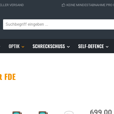
ELLER VERSAND
KEINE MINDESTABNAHME PRO
OPTIK
SCHRECKSCHUSS
SELF-DEFENCE
t FDE
Regulärer Prei
699,00