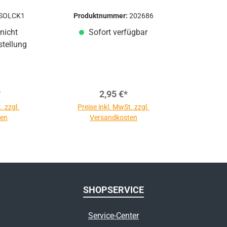
SOLCK1
Produktnummer:
202686
nicht
Sofort verfügbar
stellung
*
2,95 €*
. zzgl.
Preise inkl. MwSt. zzgl.
ten
Versandkosten
SHOPSERVICE
Service-Center