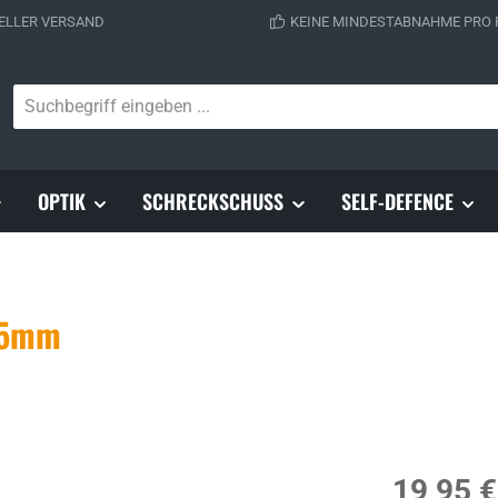
ELLER VERSAND
KEINE MINDESTABNAHME PRO
OPTIK
SCHRECKSCHUSS
SELF-DEFENCE
4,5mm
Regulärer Prei
19,95 €