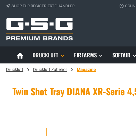
SHOP FÜR REGISTRIERTE HÄNDLER
SCHN
 Hauptinhalt springen
Zur Suche springen
Zur Hauptnavigation springen
DRUCKLUFT
FIREARMS
SOFTAIR
Druckluft
Druckluft Zubehör
Magazine
Twin Shot Tray DIANA XR-Serie 
Bildergalerie überspringen