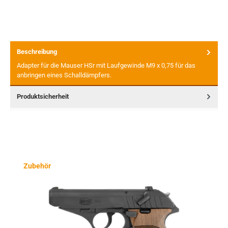
Beschreibung
Adapter für die Mauser HSr mit Laufgewinde M9 x 0,75 für das
anbringen eines Schalldämpfers.
Produktsicherheit
Produktgalerie überspringen
Zubehör