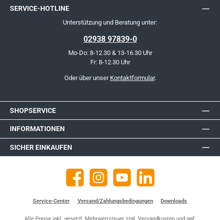
SERVICE-HOTLINE
Unterstützung und Beratung unter:
02938 97839-0
Mo-Do: 8-12.30 & 13-16.30 Uhr
Fr: 8-12.30 Uhr
Oder über unser
Kontaktformular
.
SHOPSERVICE
INFORMATIONEN
SICHER EINKAUFEN
Facebook
Instagram
YouTube
https://de.linkedin.com/company
Service-Center
Versand/Zahlungsbedingungen
Downloads
Alle Preise inkl. gesetzl. Mehrwertsteuer zzgl.
Versandkosten
und ggf.